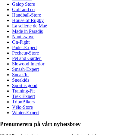
Galop Store
Golf and co
Handball-Store
House of Rugby
La sellerie de Maé
Made in Paradis
Nauti-wave
On-Fight
Padel-Expert
Pecheur-Store
Pet and Garden
Slowood Interior
Smash-Expert
Sneak'In
Sneakids
Sport is good
Training-Fit
Trek-Expert
TripnBikers
Vélo-Store
Winter-Expert
Prenumerera på vårt nyhetsbrev