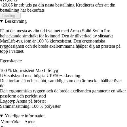
+20,85 kr
erbjuds pa din nasta bestallning
Krediteras efter att din
bestallning har bekraftats
Loading...
Beskrivning
Få ut det mesta av din tid i vattnet med Arena Solid Swim Pro
heltäckande simdräkt för kvinnor! Den är tillverkad av slitstarkt
MaxLife-tyg som är 100 % klorresistent. Den ergonomiska
ryggdesignen och de breda axelremmarna hjälper dig att prestera på
topp i vattnet.
Egenskaper:
100 % klorresistent MaxLife-tyg
UV-solskydd med högsta UPF50+-klassning
Den torkar lätt och snabbt, samtidigt som den är mycket hållbar över
tid
Den ergonomiska ryggen och de breda axelbanden garanterar en säker
passform och perfekt stöd
Logotyp Arena på bröstet
Sammansättning: 100 % polyester
Ytterligare information
Varumärke
Arena