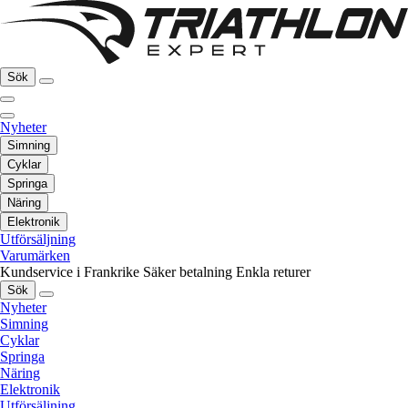
Sök
Nyheter
Simning
Cyklar
Springa
Näring
Elektronik
Utförsäljning
Varumärken
Kundservice i Frankrike
Säker betalning
Enkla returer
Sök
Nyheter
Simning
Cyklar
Springa
Näring
Elektronik
Utförsäljning