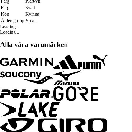
Färg
svart/vit
Färg
Svart
Kön
Kvinna
Åldersgrupp
Vuxen
Loading...
Loading...
Alla våra varumärken