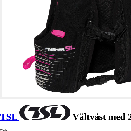
TSL
Vältväst med 2
Från