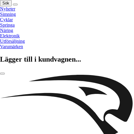
Sök
Nyheter
Simning
Cyklar
Springa
Näring
Elektronik
Utförsäljning
Varumärken
Lägger till i kundvagnen...