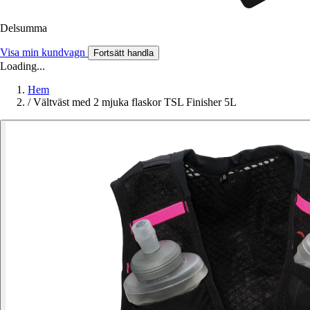
Delsumma
Visa min kundvagn
Fortsätt handla
Loading...
Hem
/
Vältväst med 2 mjuka flaskor TSL Finisher 5L