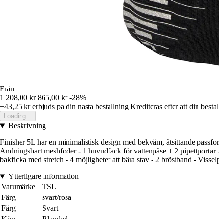
Från
1 208,00 kr
865,00 kr
-28%
+43,25 kr
erbjuds pa din nasta bestallning
Krediteras efter att din besta
Loading...
Beskrivning
Finisher 5L har en minimalistisk design med bekväm, åtsittande passform o
Andningsbart meshfoder - 1 huvudfack för vattenpåse + 2 pipettportar - 
bakficka med stretch - 4 möjligheter att bära stav - 2 bröstband - Visse
Ytterligare information
Varumärke
TSL
Färg
svart/rosa
Färg
Svart
Kön
Blandad