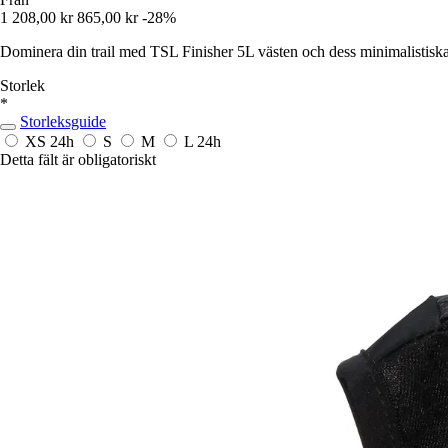
1 208,00 kr
865,00 kr
-28%
Dominera din trail med TSL Finisher 5L västen och dess minimalistiska
Storlek
*
Storleksguide
XS
24h
S
M
L
24h
Detta fält är obligatoriskt