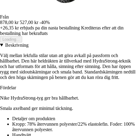
Från
878,00 kr
527,00 kr
-40%
+26,35 kr
erbjuds pa din nasta bestallning
Krediteras efter att din
bestallning har bekraftats
Loading...
Beskrivning
Välj mellan lekfulla stilar utan att göra avkall på passform och
hållbarhet. Den här heldräkten är tillverkad med HydraStrong-teknik
och har utformats för att hålla, simning efter simning. Den har öppen
rygg med sidoutskärningar och smala band. Standardskärningen nedtill
och den höga skärningen på benen gör att du kan röra dig fritt.
Fördelar
Nike HydraStrong-tyg ger bra hållbarhet.
Smala axelband ger minimal täckning.
Detaljer om produkten
Kropp: 78% återvunnen polyester/22% elastolefin. Foder: 100%
återvunnen polyester.
Handtvätt