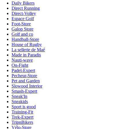
Daily Bikers
Direct Running
Direct-Volley
Espace Golf
Foot-Store
Galop Store
Golf and co
Handball-Store
House of Rugby
La sellerie de Maé
Made in Paradis
Nauti-wave
On-Fight
Padel-Expert
Pecheur-Store
Pet and Garden
Slowood Interior
Smash-Expert
Sneak'In
Sneakids
Sport is good
Training-Fit
Trek-Expert
TripnBikers
Vélo-Store