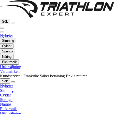
Sök
Nyheter
Simning
Cyklar
Springa
Näring
Elektronik
Utförsäljning
Varumärken
Kundservice i Frankrike
Säker betalning
Enkla returer
Sök
Nyheter
Simning
Cyklar
Springa
Näring
Elektronik
Utförsäljning