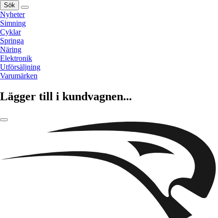
Sök
Nyheter
Simning
Cyklar
Springa
Näring
Elektronik
Utförsäljning
Varumärken
Lägger till i kundvagnen...