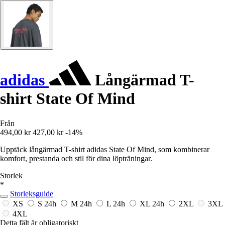
adidas
Långärmad T-
shirt State Of Mind
Från
494,00 kr
427,00 kr
-14%
Upptäck långärmad T-shirt adidas State Of Mind, som kombinerar
komfort, prestanda och stil för dina löpträningar.
Storlek
*
Storleksguide
XS
S
24h
M
24h
L
24h
XL
24h
2XL
3XL
4XL
Detta fält är obligatoriskt