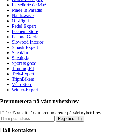
La sellerie de Maé
Made in Paradis
Nauti-wave
On-Fight
Padel-Expert
Pecheur-Store
Pet and Garden
Slowood Interior
Smash-Expert
Sneak'In
Sneakids
Sport is good
Training-Fit
Trek-Expert
TripnBikers
Vélo-Store
Winter-Expert
Prenumerera på vårt nyhetsbrev
Få 10 % rabatt när du prenumererar på vårt nyhetsbrev
Registrera dig
Håll kontakten