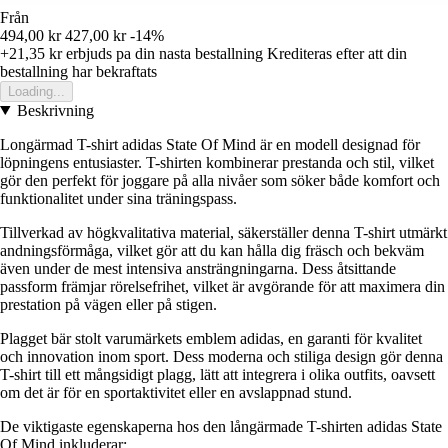
Från
494,00 kr
427,00 kr
-14%
+21,35 kr
erbjuds pa din nasta bestallning
Krediteras efter att din
bestallning har bekraftats
Loading...
Beskrivning
Longärmad T-shirt adidas State Of Mind är en modell designad för
löpningens entusiaster. T-shirten kombinerar prestanda och stil, vilket
gör den perfekt för joggare på alla nivåer som söker både komfort och
funktionalitet under sina träningspass.
Tillverkad av högkvalitativa material, säkerställer denna T-shirt utmärkt
andningsförmåga, vilket gör att du kan hålla dig fräsch och bekväm
även under de mest intensiva ansträngningarna. Dess åtsittande
passform främjar rörelsefrihet, vilket är avgörande för att maximera din
prestation på vägen eller på stigen.
Plagget bär stolt varumärkets emblem adidas, en garanti för kvalitet
och innovation inom sport. Dess moderna och stiliga design gör denna
T-shirt till ett mångsidigt plagg, lätt att integrera i olika outfits, oavsett
om det är för en sportaktivitet eller en avslappnad stund.
De viktigaste egenskaperna hos den långärmade T-shirten adidas State
Of Mind inkluderar: