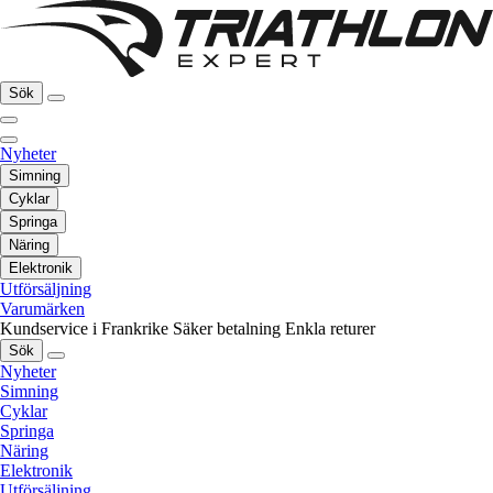
Sök
Nyheter
Simning
Cyklar
Springa
Näring
Elektronik
Utförsäljning
Varumärken
Kundservice i Frankrike
Säker betalning
Enkla returer
Sök
Nyheter
Simning
Cyklar
Springa
Näring
Elektronik
Utförsäljning