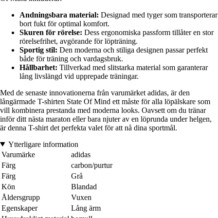
Andningsbara material:
Designad med tyger som transporterar
bort fukt för optimal komfort.
Skuren för rörelse:
Dess ergonomiska passform tillåter en stor
rörelsefrihet, avgörande för löpträning.
Sportig stil:
Den moderna och stiliga designen passar perfekt
både för träning och vardagsbruk.
Hållbarhet:
Tillverkad med slitstarka material som garanterar
lång livslängd vid upprepade träningar.
Med de senaste innovationerna från varumärket adidas, är den
långärmade T-shirten State Of Mind ett måste för alla löpälskare som
vill kombinera prestanda med moderna looks. Oavsett om du tränar
inför ditt nästa maraton eller bara njuter av en löprunda under helgen,
är denna T-shirt det perfekta valet för att nå dina sportmål.
Ytterligare information
Varumärke
adidas
Färg
carbon/purtur
Färg
Grå
Kön
Blandad
Åldersgrupp
Vuxen
Egenskaper
Lång ärm