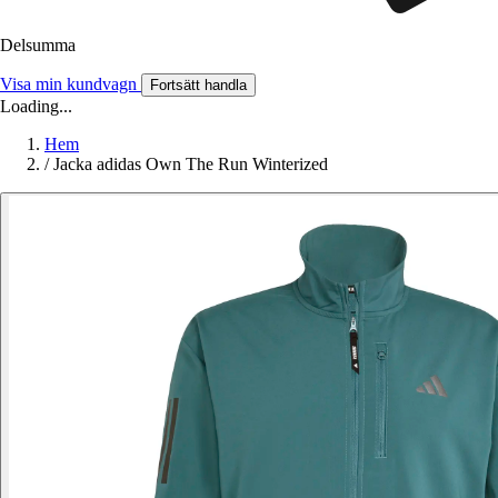
Delsumma
Visa min kundvagn
Fortsätt handla
Loading...
Hem
/
Jacka adidas Own The Run Winterized