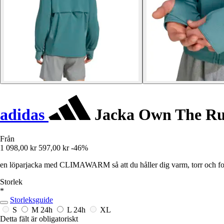
adidas
Jacka Own The Ru
Från
1 098,00 kr
597,00 kr
-46%
en löparjacka med CLIMAWARM så att du håller dig varm, torr och fo
Storlek
*
Storleksguide
S
M
24h
L
24h
XL
Detta fält är obligatoriskt