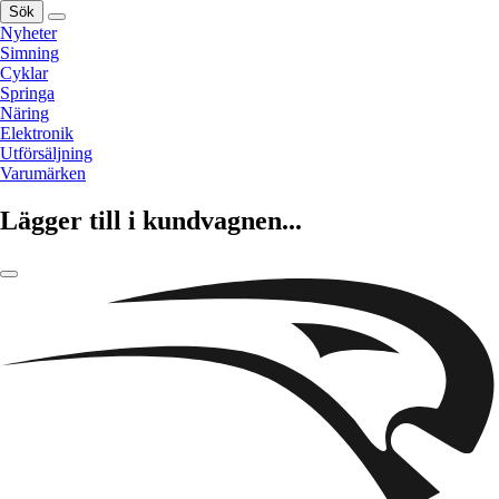
Sök
Nyheter
Simning
Cyklar
Springa
Näring
Elektronik
Utförsäljning
Varumärken
Lägger till i kundvagnen...