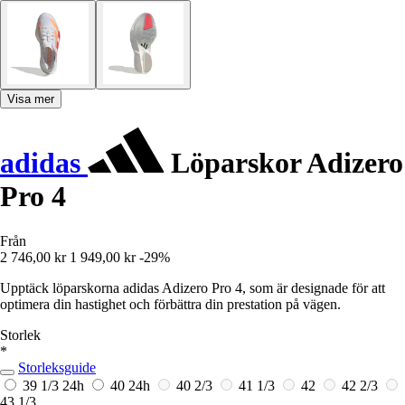
Visa mer
adidas
Löparskor Adizero
Pro 4
Från
2 746,00 kr
1 949,00 kr
-29%
Upptäck löparskorna adidas Adizero Pro 4, som är designade för att
optimera din hastighet och förbättra din prestation på vägen.
Storlek
*
Storleksguide
39 1/3
24h
40
24h
40 2/3
41 1/3
42
42 2/3
43 1/3