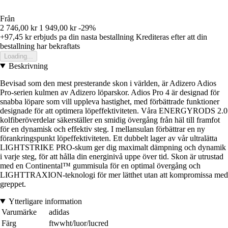
Från
2 746,00 kr
1 949,00 kr
-29%
+97,45 kr
erbjuds pa din nasta bestallning
Krediteras efter att din
bestallning har bekraftats
Loading...
Beskrivning
Bevisad som den mest presterande skon i världen, är Adizero Adios
Pro-serien kulmen av Adizero löparskor. Adios Pro 4 är designad för
snabba löpare som vill uppleva hastighet, med förbättrade funktioner
designade för att optimera löpeffektiviteten. Våra ENERGYRODS 2.0
kolfiberöverdelar säkerställer en smidig övergång från häl till framfot
för en dynamisk och effektiv steg. I mellansulan förbättrar en ny
förankringspunkt löpeffektiviteten. Ett dubbelt lager av vår ultralätta
LIGHTSTRIKE PRO-skum ger dig maximalt dämpning och dynamik
i varje steg, för att hålla din energinivå uppe över tid. Skon är utrustad
med en Continental™ gummisula för en optimal övergång och
LIGHTTRAXION-teknologi för mer lätthet utan att kompromissa med
greppet.
Ytterligare information
Varumärke
adidas
Färg
ftwwht/luor/lucred