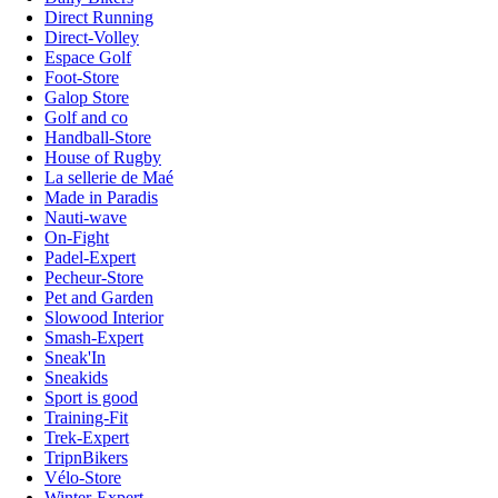
Direct Running
Direct-Volley
Espace Golf
Foot-Store
Galop Store
Golf and co
Handball-Store
House of Rugby
La sellerie de Maé
Made in Paradis
Nauti-wave
On-Fight
Padel-Expert
Pecheur-Store
Pet and Garden
Slowood Interior
Smash-Expert
Sneak'In
Sneakids
Sport is good
Training-Fit
Trek-Expert
TripnBikers
Vélo-Store
Winter-Expert