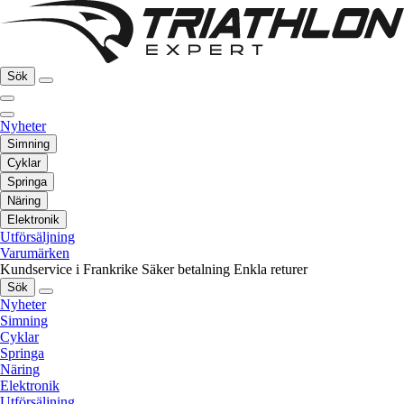
Sök
Nyheter
Simning
Cyklar
Springa
Näring
Elektronik
Utförsäljning
Varumärken
Kundservice i Frankrike
Säker betalning
Enkla returer
Sök
Nyheter
Simning
Cyklar
Springa
Näring
Elektronik
Utförsäljning