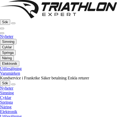
Sök
Nyheter
Simning
Cyklar
Springa
Näring
Elektronik
Utförsäljning
Varumärken
Kundservice i Frankrike
Säker betalning
Enkla returer
Sök
Nyheter
Simning
Cyklar
Springa
Näring
Elektronik
Utförsäljning