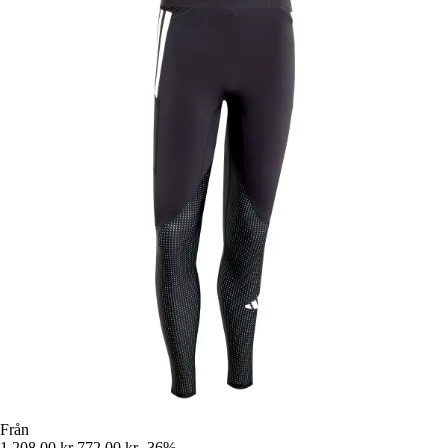
Från
1 208,00 kr
772,00 kr
-36%