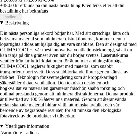
+38,60 kr
erbjuds pa din nasta bestallning
Krediteras efter att din
bestallning har bekraftats
Loading...
Beskrivning
Din nästa personliga rekord börjar här. Med sitt stretchiga, lätta och
bekväma material som minimerar distraktionerna, kommer denna
löpartights adidas att hjälpa dig att vara snabbare. Den är designad med
CLIMACOOL+, vår mest innovativa ventilationsteknologi, så att du
kan tänja på dina gränser även när du börjar svettas. Laserutskurna
ventiler främjar luftcirkulationen för ännu mer andningsförmåga.
CLIMACOOL reglerar fuktighet med material som snabbt
transporterar bort svett. Dess snabbtorkande fibrer ger en känsla av
friskhet. Teknologin för svettreglering som är kroppskartlagd
säkerställer riktad ventilation. Den tekniska designen och
högkvalitativa materialen garanterar fräschör, snabb torkning och
optimal prestanda genom att minimera distraktionerna. Denna produkt
är tillverkad av 100 % återvunna material. Genom att återanvända
redan skapade material bidrar vi till att minska avfallet och vår
beroende av begränsade resurser, för att minska den ekologiska
fotavtryck av de produkter vi tillverkar.
Ytterligare information
Varumärke
adidas