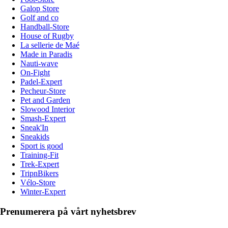
Galop Store
Golf and co
Handball-Store
House of Rugby
La sellerie de Maé
Made in Paradis
Nauti-wave
On-Fight
Padel-Expert
Pecheur-Store
Pet and Garden
Slowood Interior
Smash-Expert
Sneak'In
Sneakids
Sport is good
Training-Fit
Trek-Expert
TripnBikers
Vélo-Store
Winter-Expert
Prenumerera på vårt nyhetsbrev