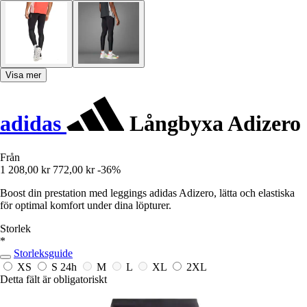
Visa mer
adidas
Långbyxa Adizero
Från
1 208,00 kr
772,00 kr
-36%
Boost din prestation med leggings adidas Adizero, lätta och elastiska
för optimal komfort under dina löpturer.
Storlek
*
Storleksguide
XS
S
24h
M
L
XL
2XL
Detta fält är obligatoriskt