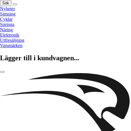
Sök
Nyheter
Simning
Cyklar
Springa
Näring
Elektronik
Utförsäljning
Varumärken
Lägger till i kundvagnen...