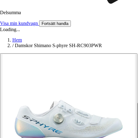
Delsumma
Visa min kundvagn
Fortsätt handla
Loading...
Hem
/
Damskor Shimano S-phyre SH-RC903PWR