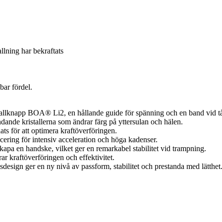
allning har bekraftats
bar fördel.
allknapp BOA® Li2, en hållande guide för spänning och en band vid tår
dande kristallerna som ändrar färg på yttersulan och hälen.
ts för att optimera kraftöverföringen.
acering för intensiv acceleration och höga kadenser.
apa en handske, vilket ger en remarkabel stabilitet vid trampning.
ar kraftöverföringen och effektivitet.
esign ger en ny nivå av passform, stabilitet och prestanda med lätthet