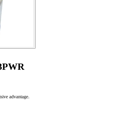
03PWR
isive advantage.