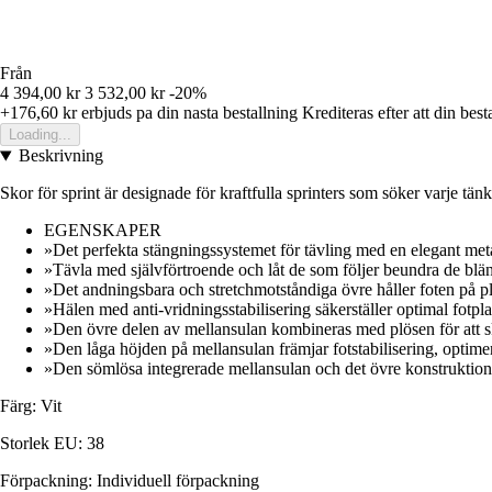
Från
4 394,00 kr
3 532,00 kr
-20%
+176,60 kr
erbjuds pa din nasta bestallning
Krediteras efter att din best
Loading...
Beskrivning
Skor för sprint är designade för kraftfulla sprinters som söker varje tänk
EGENSKAPER
»Det perfekta stängningssystemet för tävling med en elegant met
»Tävla med självförtroende och låt de som följer beundra de blän
»Det andningsbara och stretchmotståndiga övre håller foten på pla
»Hälen med anti-vridningsstabilisering säkerställer optimal fotpl
»Den övre delen av mellansulan kombineras med plösen för att sk
»Den låga höjden på mellansulan främjar fotstabilisering, optimer
»Den sömlösa integrerade mellansulan och det övre konstruktionsd
Färg: Vit
Storlek EU: 38
Förpackning: Individuell förpackning