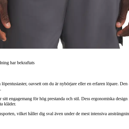
llning har bekraftats
löpentusiaster, oavsett om du är nybörjare eller en erfaren löpare. Den 
.
tt engagemang för hög prestanda och stil. Dess ergonomiska design ger s
ta kläder.
nsporten, vilket håller dig sval även under de mest intensiva ansträngn