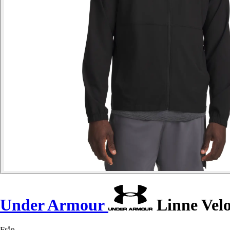
Under Armour
Linne Velo
Från