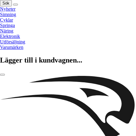
Sök
Nyheter
Simning
Cyklar
Springa
Näring
Elektronik
Utförsäljning
Varumärken
Lägger till i kundvagnen...