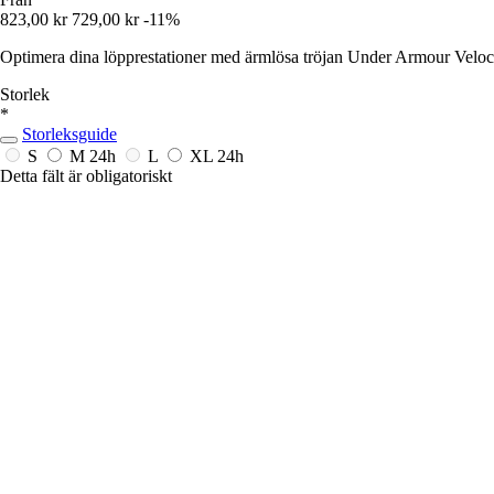
823,00 kr
729,00 kr
-11%
Optimera dina löpprestationer med ärmlösa tröjan Under Armour Velocit
Storlek
*
Storleksguide
S
M
24h
L
XL
24h
Detta fält är obligatoriskt