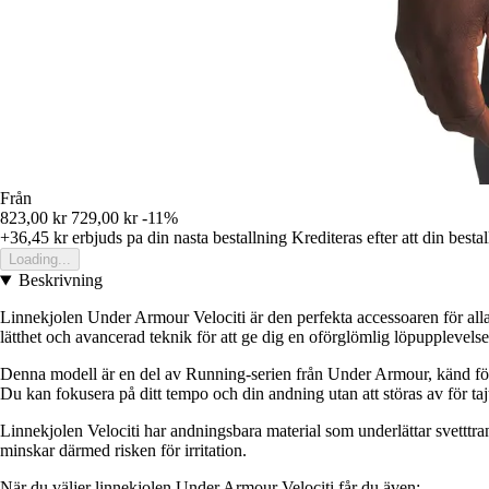
Från
823,00 kr
729,00 kr
-11%
+36,45 kr
erbjuds pa din nasta bestallning
Krediteras efter att din besta
Loading...
Beskrivning
Linnekjolen Under Armour Velociti är den perfekta accessoaren för alla 
lätthet och avancerad teknik för att ge dig en oförglömlig löpupplevelse
Denna modell är en del av Running-serien från Under Armour, känd för si
Du kan fokusera på ditt tempo och din andning utan att störas av för taj
Linnekjolen Velociti har andningsbara material som underlättar svetttra
minskar därmed risken för irritation.
När du väljer linnekjolen Under Armour Velociti får du även: