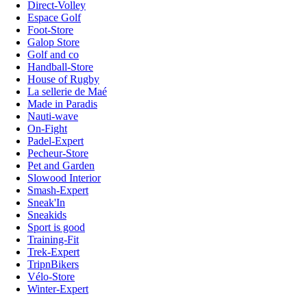
Direct-Volley
Espace Golf
Foot-Store
Galop Store
Golf and co
Handball-Store
House of Rugby
La sellerie de Maé
Made in Paradis
Nauti-wave
On-Fight
Padel-Expert
Pecheur-Store
Pet and Garden
Slowood Interior
Smash-Expert
Sneak'In
Sneakids
Sport is good
Training-Fit
Trek-Expert
TripnBikers
Vélo-Store
Winter-Expert