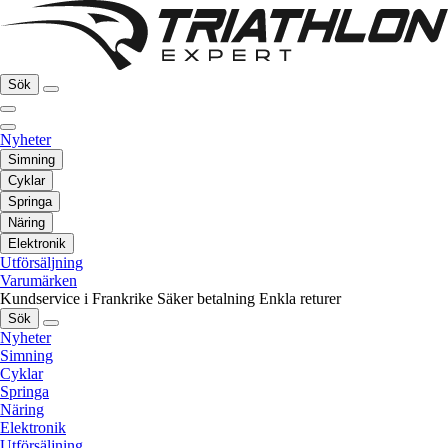
Sök
Nyheter
Simning
Cyklar
Springa
Näring
Elektronik
Utförsäljning
Varumärken
Kundservice i Frankrike
Säker betalning
Enkla returer
Sök
Nyheter
Simning
Cyklar
Springa
Näring
Elektronik
Utförsäljning