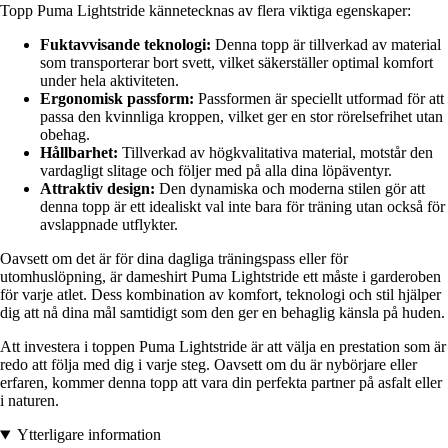
Topp Puma Lightstride kännetecknas av flera viktiga egenskaper:
Fuktavvisande teknologi:
Denna topp är tillverkad av material
som transporterar bort svett, vilket säkerställer optimal komfort
under hela aktiviteten.
Ergonomisk passform:
Passformen är speciellt utformad för att
passa den kvinnliga kroppen, vilket ger en stor rörelsefrihet utan
obehag.
Hållbarhet:
Tillverkad av högkvalitativa material, motstår den
vardagligt slitage och följer med på alla dina löpäventyr.
Attraktiv design:
Den dynamiska och moderna stilen gör att
denna topp är ett idealiskt val inte bara för träning utan också för
avslappnade utflykter.
Oavsett om det är för dina dagliga träningspass eller för
utomhuslöpning, är dameshirt Puma Lightstride ett måste i garderoben
för varje atlet. Dess kombination av komfort, teknologi och stil hjälper
dig att nå dina mål samtidigt som den ger en behaglig känsla på huden.
Att investera i toppen Puma Lightstride är att välja en prestation som är
redo att följa med dig i varje steg. Oavsett om du är nybörjare eller
erfaren, kommer denna topp att vara din perfekta partner på asfalt eller
i naturen.
Ytterligare information