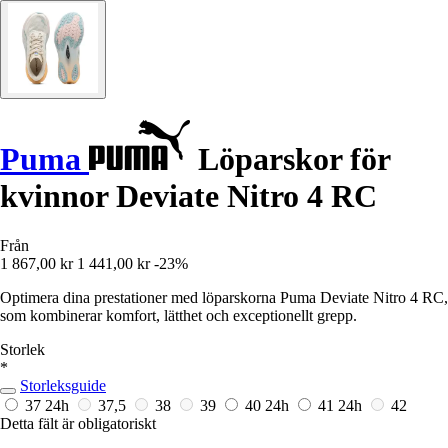
Puma
Löparskor för
kvinnor Deviate Nitro 4 RC
Från
1 867,00 kr
1 441,00 kr
-23%
Optimera dina prestationer med löparskorna Puma Deviate Nitro 4 RC,
som kombinerar komfort, lätthet och exceptionellt grepp.
Storlek
*
Storleksguide
37
24h
37,5
38
39
40
24h
41
24h
42
Detta fält är obligatoriskt