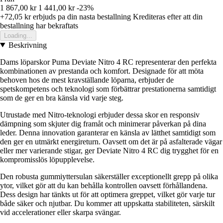
1 867,00 kr
1 441,00 kr
-23%
+72,05 kr
erbjuds pa din nasta bestallning
Krediteras efter att din
bestallning har bekraftats
Loading...
Beskrivning
Dams löparskor Puma Deviate Nitro 4 RC representerar den perfekta
kombinationen av prestanda och komfort. Designade för att möta
behoven hos de mest kravställande löparna, erbjuder de
spetskompetens och teknologi som förbättrar prestationerna samtidigt
som de ger en bra känsla vid varje steg.
Utrustade med Nitro-teknologi erbjuder dessa skor en responsiv
dämpning som skjuter dig framåt och minimerar påverkan på dina
leder. Denna innovation garanterar en känsla av lätthet samtidigt som
den ger en utmärkt energireturn. Oavsett om det är på asfalterade vägar
eller mer varierande stigar, ger Deviate Nitro 4 RC dig trygghet för en
kompromisslös löpupplevelse.
Den robusta gummiyttersulan säkerställer exceptionellt grepp på olika
ytor, vilket gör att du kan behålla kontrollen oavsett förhållandena.
Dess design har tänkts ut för att optimera greppet, vilket gör varje tur
både säker och njutbar. Du kommer att uppskatta stabiliteten, särskilt
vid accelerationer eller skarpa svängar.