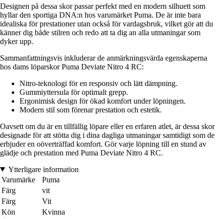
Designen på dessa skor passar perfekt med en modern silhuett som
hyllar den sportiga DNA:n hos varumärket Puma. De är inte bara
idealiska för prestationer utan också för vardagsbruk, vilket gör att du
känner dig både stilren och redo att ta dig an alla utmaningar som
dyker upp.
Sammanfattningsvis inkluderar de anmärkningsvärda egenskaperna
hos dams löparskor Puma Deviate Nitro 4 RC:
Nitro-teknologi för en responsiv och lätt dämpning.
Gummiyttersula för optimalt grepp.
Ergonimisk design för ökad komfort under löpningen.
Modern stil som förenar prestation och estetik.
Oavsett om du är en tillfällig löpare eller en erfaren atlet, är dessa skor
designade för att stötta dig i dina dagliga utmaningar samtidigt som de
erbjuder en oöverträffad komfort. Gör varje löpning till en stund av
glädje och prestation med Puma Deviate Nitro 4 RC.
Ytterligare information
Varumärke
Puma
Färg
vit
Färg
Vit
Kön
Kvinna