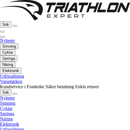
Sök
Nyheter
Simning
Cyklar
Springa
Näring
Elektronik
Utförsäljning
Varumärken
Kundservice i Frankrike
Säker betalning
Enkla returer
Sök
Nyheter
Simning
Cyklar
Springa
Näring
Elektronik
Utförsäljning