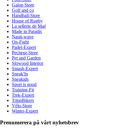
Galop Store
Golf and co
Handball-Store
House of Rugby
La sellerie de Maé
Made in Paradis
Nauti-wave
On-Fight
Padel-Expert
Pecheur-Store
Pet and Garden
Slowood Interior
Smash-Expert
Sneak'In
Sneakids
Sport is good
Training-Fit
Trek-Expert
TripnBikers
Vélo-Store
Winter-Expert
Prenumerera på vårt nyhetsbrev