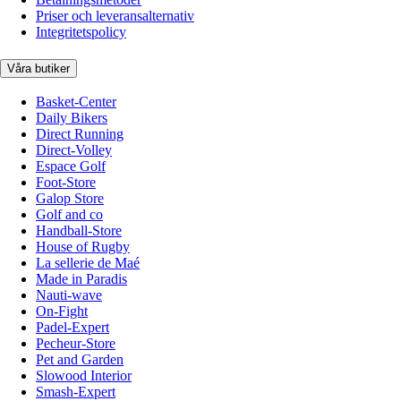
Priser och leveransalternativ
Integritetspolicy
Våra butiker
Basket-Center
Daily Bikers
Direct Running
Direct-Volley
Espace Golf
Foot-Store
Galop Store
Golf and co
Handball-Store
House of Rugby
La sellerie de Maé
Made in Paradis
Nauti-wave
On-Fight
Padel-Expert
Pecheur-Store
Pet and Garden
Slowood Interior
Smash-Expert