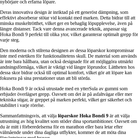
nybörjare och erfarna löpare.
Deras innovativa design är inriktad på ett generöst dämpning, som
effektivt absorberar stötar vid kontakt med marken. Detta bidrar till att
minska muskeltrötthet, vilket ger en behaglig löpupplevelse, även på
längre distanser. Tack vare denna avancerade teknik, anpassar sig
Hoka Bondi 9 perfekt till olika ytor, vilket garanterar optimalt grepp för
varje steg.
Den moderna och stilrena designen av dessa löparskor kompromissar
inte med estetiken för funktionalitetens skull. De material som används
är inte bara hållbara, utan också designade för att möjliggöra utmärkt
andningsförmåga, vilket är viktigt vid längre löprundor. Lättheten hos
dessa skor bidrar också till optimal komfort, vilket gör att löpare kan
fokusera på sina prestationer utan att bli störda.
Hoka Bondi 9 är också utrustade med en ytterSula av gummi som
erbjuder överlägset grepp. Oavsett om det är på asfaltvägar eller mer
tekniska stigar, är greppet på marken perfekt, vilket ger säkerhet och
stabilitet i varje rörelse.
Sammanfattningsvis, att välja
löparskor Hoka Bondi 9
är att välja
utrustning av hög kvalitet som stöder dina sportambitioner. Oavsett om
du är mitt i förberedelserna för en marathon eller bara letar efter
välmående under dina dagliga utflykter, kommer de att möta dina
förväntningar med bravur.