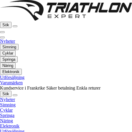
Sök
Nyheter
Simning
Cyklar
Springa
Näring
Elektronik
Utförsäljning
Varumärken
Kundservice i Frankrike
Säker betalning
Enkla returer
Sök
Nyheter
Simning
Cyklar
Springa
Näring
Elektronik
Utförsäljning