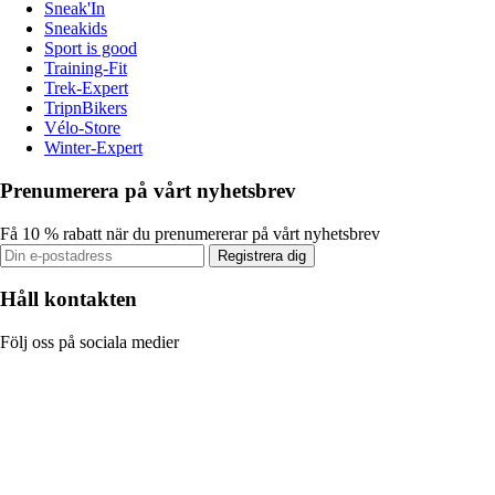
Sneak'In
Sneakids
Sport is good
Training-Fit
Trek-Expert
TripnBikers
Vélo-Store
Winter-Expert
Prenumerera på vårt nyhetsbrev
Få 10 % rabatt när du prenumererar på vårt nyhetsbrev
Registrera dig
Håll kontakten
Följ oss på sociala medier