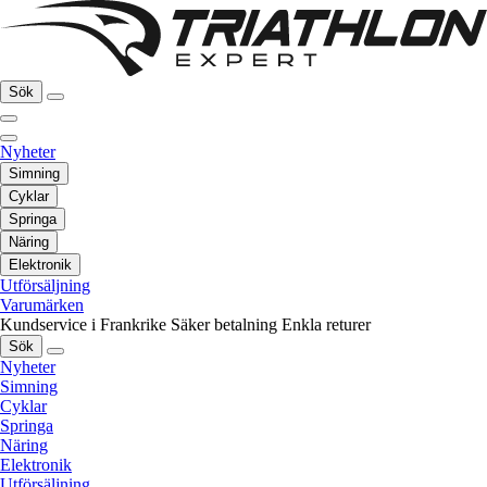
Sök
Nyheter
Simning
Cyklar
Springa
Näring
Elektronik
Utförsäljning
Varumärken
Kundservice i Frankrike
Säker betalning
Enkla returer
Sök
Nyheter
Simning
Cyklar
Springa
Näring
Elektronik
Utförsäljning