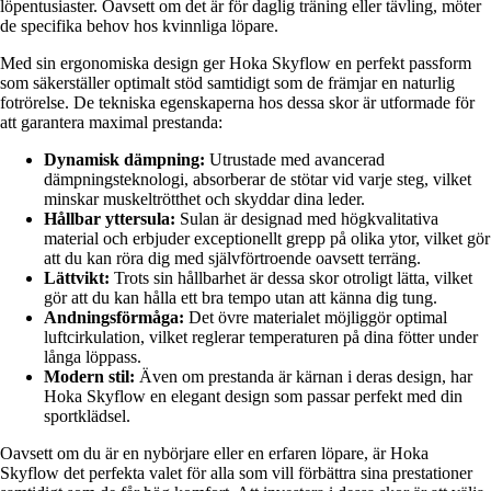
löpentusiaster. Oavsett om det är för daglig träning eller tävling, möter
de specifika behov hos kvinnliga löpare.
Med sin ergonomiska design ger Hoka Skyflow en perfekt passform
som säkerställer optimalt stöd samtidigt som de främjar en naturlig
fotrörelse. De tekniska egenskaperna hos dessa skor är utformade för
att garantera maximal prestanda:
Dynamisk dämpning:
Utrustade med avancerad
dämpningsteknologi, absorberar de stötar vid varje steg, vilket
minskar muskeltrötthet och skyddar dina leder.
Hållbar yttersula:
Sulan är designad med högkvalitativa
material och erbjuder exceptionellt grepp på olika ytor, vilket gör
att du kan röra dig med självförtroende oavsett terräng.
Lättvikt:
Trots sin hållbarhet är dessa skor otroligt lätta, vilket
gör att du kan hålla ett bra tempo utan att känna dig tung.
Andningsförmåga:
Det övre materialet möjliggör optimal
luftcirkulation, vilket reglerar temperaturen på dina fötter under
långa löppass.
Modern stil:
Även om prestanda är kärnan i deras design, har
Hoka Skyflow en elegant design som passar perfekt med din
sportklädsel.
Oavsett om du är en nybörjare eller en erfaren löpare, är Hoka
Skyflow det perfekta valet för alla som vill förbättra sina prestationer