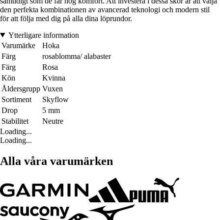
samtidigt som de får hög komfort. Att investera i dessa skor är att välja
den perfekta kombinationen av avancerad teknologi och modern stil
för att följa med dig på alla dina löprundor.
Ytterligare information
Varumärke
Hoka
Färg
rosablomma/ alabaster
Färg
Rosa
Kön
Kvinna
Åldersgrupp
Vuxen
Sortiment
Skyflow
Drop
5 mm
Stabilitet
Neutre
Loading...
Loading...
Alla våra varumärken