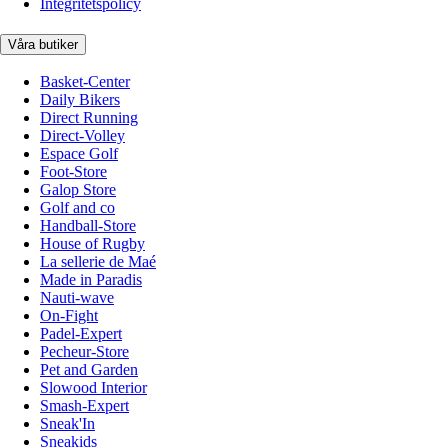
Integritetspolicy
Våra butiker
Basket-Center
Daily Bikers
Direct Running
Direct-Volley
Espace Golf
Foot-Store
Galop Store
Golf and co
Handball-Store
House of Rugby
La sellerie de Maé
Made in Paradis
Nauti-wave
On-Fight
Padel-Expert
Pecheur-Store
Pet and Garden
Slowood Interior
Smash-Expert
Sneak'In
Sneakids