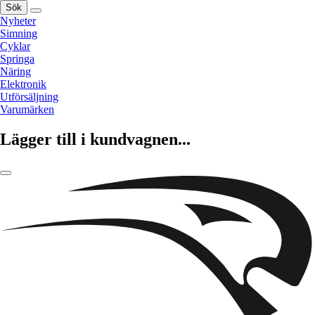
Sök
Nyheter
Simning
Cyklar
Springa
Näring
Elektronik
Utförsäljning
Varumärken
Lägger till i kundvagnen...