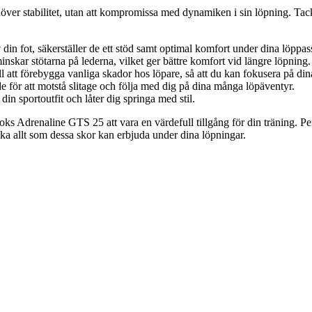
över stabilitet, utan att kompromissa med dynamiken i sin löpning. Tack 
din fot, säkerställer de ett stöd samt optimal komfort under dina löppas
ar stötarna på lederna, vilket ger bättre komfort vid längre löpning.
 att förebygga vanliga skador hos löpare, så att du kan fokusera på dina
e för att motstå slitage och följa med dig på dina många löpäventyr.
din sportoutfit och låter dig springa med stil.
s Adrenaline GTS 25 att vara en värdefull tillgång för din träning. Per
cka allt som dessa skor kan erbjuda under dina löpningar.