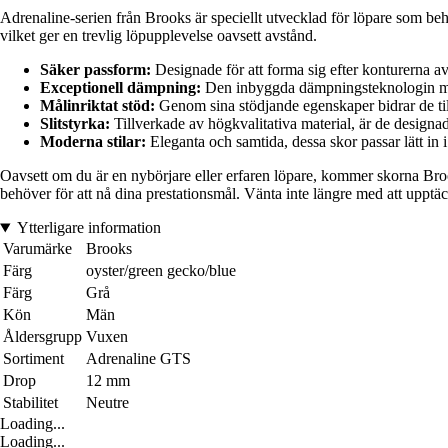
Adrenaline-serien från Brooks är speciellt utvecklad för löpare som beh
vilket ger en trevlig löpupplevelse oavsett avstånd.
Säker passform:
Designade för att forma sig efter konturerna av 
Exceptionell dämpning:
Den inbyggda dämpningsteknologin minsk
Målinriktat stöd:
Genom sina stödjande egenskaper bidrar de till
Slitstyrka:
Tillverkade av högkvalitativa material, är de designad
Moderna stilar:
Eleganta och samtida, dessa skor passar lätt in i 
Oavsett om du är en nybörjare eller erfaren löpare, kommer skorna Brook
behöver för att nå dina prestationsmål. Vänta inte längre med att upptä
Ytterligare information
Varumärke
Brooks
Färg
oyster/green gecko/blue
Färg
Grå
Kön
Män
Åldersgrupp
Vuxen
Sortiment
Adrenaline GTS
Drop
12 mm
Stabilitet
Neutre
Loading...
Loading...