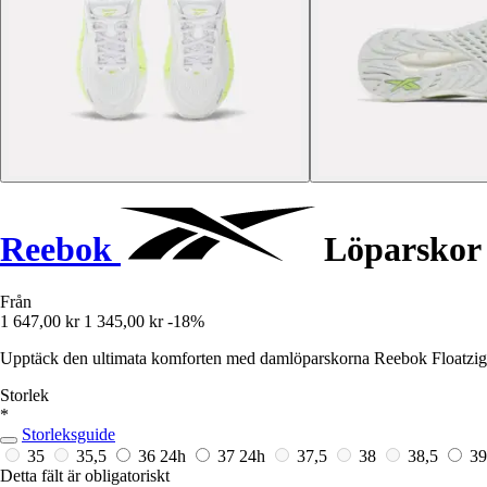
Reebok
Löparskor 
Från
1 647,00 kr
1 345,00 kr
-18%
Upptäck den ultimata komforten med damlöparskorna Reebok Floatzig Do
Storlek
*
Storleksguide
35
35,5
36
24h
37
24h
37,5
38
38,5
3
Detta fält är obligatoriskt