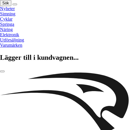
Sök
Nyheter
Simning
Cyklar
Springa
Näring
Elektronik
Utförsäljning
Varumärken
Lägger till i kundvagnen...