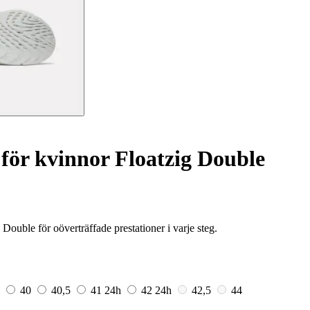
för kvinnor Floatzig Double
uble för oöverträffade prestationer i varje steg.
9
40
40,5
41
24h
42
24h
42,5
44