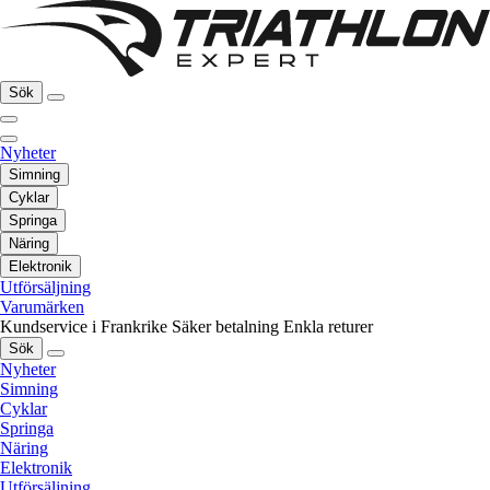
Sök
Nyheter
Simning
Cyklar
Springa
Näring
Elektronik
Utförsäljning
Varumärken
Kundservice i Frankrike
Säker betalning
Enkla returer
Sök
Nyheter
Simning
Cyklar
Springa
Näring
Elektronik
Utförsäljning