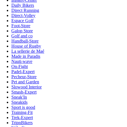
Basket-Center
Daily Bikers
Direct Running
Direct-Volley
Espace Golf
Foot-Store
Galop Store
Golf and co
Handball-Store
House of Rugby
La sellerie de Maé
Made in Paradis
Nauti-wave
On-Fight
Padel-Expert
Pecheur-Store
Pet and Garden
Slowood Interior
Smash-Expert
Sneak'In
Sneakids
Sport is good
Training-Fit
Trek-Expert
TripnBikers