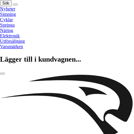
Sök
Nyheter
Simning
Cyklar
Springa
Näring
Elektronik
Utförsäljning
Varumärken
Lägger till i kundvagnen...