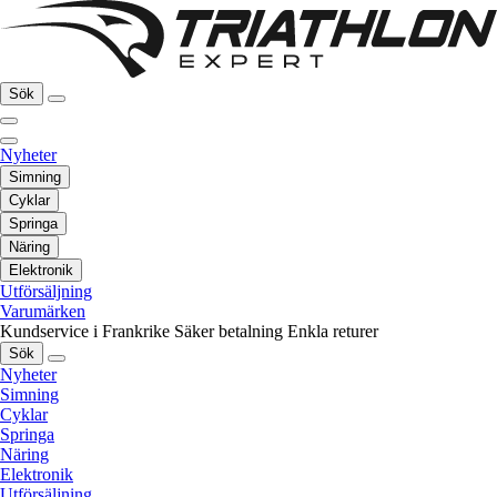
Sök
Nyheter
Simning
Cyklar
Springa
Näring
Elektronik
Utförsäljning
Varumärken
Kundservice i Frankrike
Säker betalning
Enkla returer
Sök
Nyheter
Simning
Cyklar
Springa
Näring
Elektronik
Utförsäljning