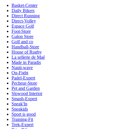
Basket-Center
Daily Bikers
Direct Running
Direct-Volley
Espace Golf
Foot-Store
Galop Store
Golf and co
Handball-Store
House of Rugby
La sellerie de Maé
Made in Paradis
Nauti-wave
On-Fight
Padel-Expert
Pecheur-Store
Pet and Garden
Slowood Interior
Smash-Expert
Sneak'In
Sneakids
Sport is good
Training-Fit
Trek-Expert