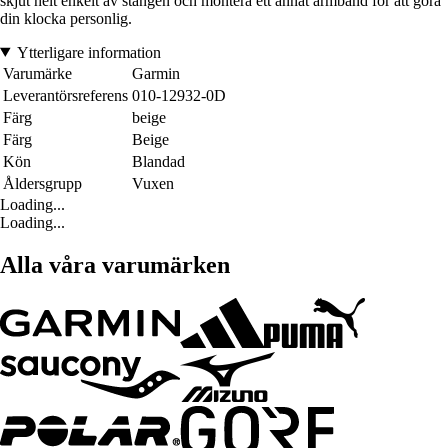
skjut helt enkelt av stången och montera ett annat armband för att göra
din klocka personlig.
Ytterligare information
Varumärke
Garmin
Leverantörsreferens
010-12932-0D
Färg
beige
Färg
Beige
Kön
Blandad
Åldersgrupp
Vuxen
Loading...
Loading...
Alla våra varumärken