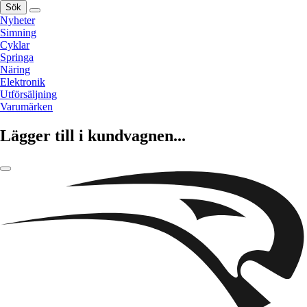
Sök
Nyheter
Simning
Cyklar
Springa
Näring
Elektronik
Utförsäljning
Varumärken
Lägger till i kundvagnen...