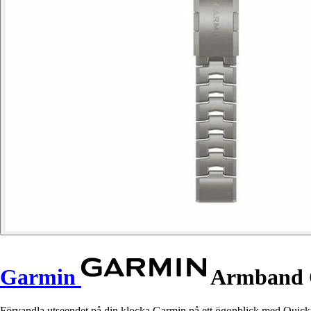
Garmin
Armband Q
Förvandla utseendet på din klocka Garmin på ett ögonblick med Quickfit 