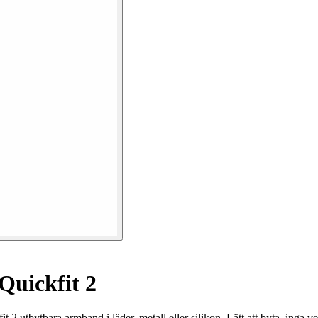
uickfit 2
2 utbytbara armband i läder, metall eller silikon. Lätt att byta, inga v