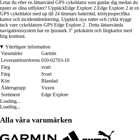
Letar du efter en lättanvänd GPS cykeldator som guidar dig medan du
njuter av dina utflykter? UpptäckEdge Explore 2.Edge Explore 2 är en
GPS cykeldator med up till 24 timmars batteritid, körtypsspecifika
kartor och incidentdetektering. Upptäck nya rutter och cykla tryggt
tack vare cykeldatorn GPS Edge Explore 2 . Detta lättanvända
navigationssystem har en ljusstark 3″ pekskärm och färgkartor med
hög kontrast.
Ytterligare information
Varumärke
Garmin
Leverantörsreferens
010-02703-10
Färg
svart
Färg
Svart
Kön
Blandad
Åldersgrupp
Vuxen
Sortiment
Edge Explore
Loading...
Loading...
Alla våra varumärken