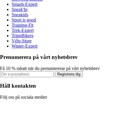
Smash-Expert
Sneak'In
Sneakids
Sport is good
Training-Fit
Trek-Expert
TripnBikers
Vélo-Store
Winter-Expert
Prenumerera på vårt nyhetsbrev
Få 10 % rabatt när du prenumererar på vårt nyhetsbrev
Registrera dig
Håll kontakten
Följ oss på sociala medier