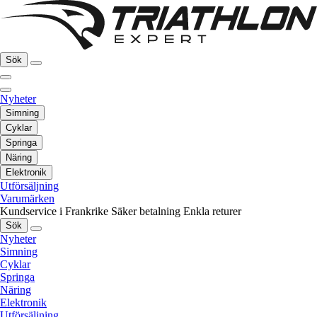
Sök
Nyheter
Simning
Cyklar
Springa
Näring
Elektronik
Utförsäljning
Varumärken
Kundservice i Frankrike
Säker betalning
Enkla returer
Sök
Nyheter
Simning
Cyklar
Springa
Näring
Elektronik
Utförsäljning