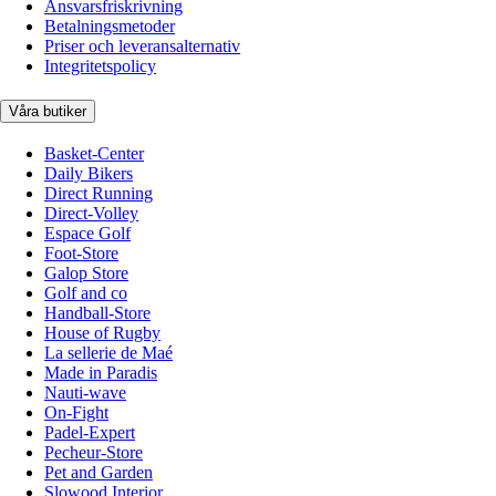
Ansvarsfriskrivning
Betalningsmetoder
Priser och leveransalternativ
Integritetspolicy
Våra butiker
Basket-Center
Daily Bikers
Direct Running
Direct-Volley
Espace Golf
Foot-Store
Galop Store
Golf and co
Handball-Store
House of Rugby
La sellerie de Maé
Made in Paradis
Nauti-wave
On-Fight
Padel-Expert
Pecheur-Store
Pet and Garden
Slowood Interior