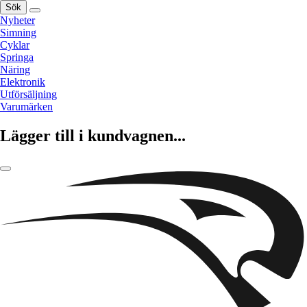
Sök
Nyheter
Simning
Cyklar
Springa
Näring
Elektronik
Utförsäljning
Varumärken
Lägger till i kundvagnen...