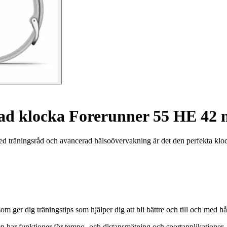
d klocka Forerunner 55 HE 42
träningsråd och avancerad hälsoövervakning är det den perfekta kloc
er dig träningstips som hjälper dig att bli bättre och till och med håll
n har funktioner för tempo- och distansmätning och sportapplikationer.