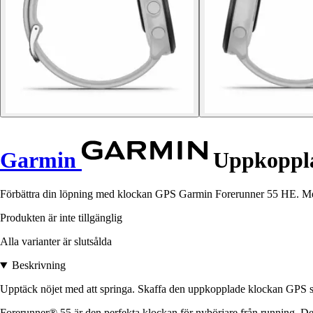
Garmin
Uppkoppla
Förbättra din löpning med klockan GPS Garmin Forerunner 55 HE. Med 
Produkten är inte tillgänglig
Alla varianter är slutsålda
Beskrivning
Upptäck nöjet med att springa. Skaffa den uppkopplade klockan GPS som g
Forerunner® 55 är den perfekta klockan för nybörjare från running. De