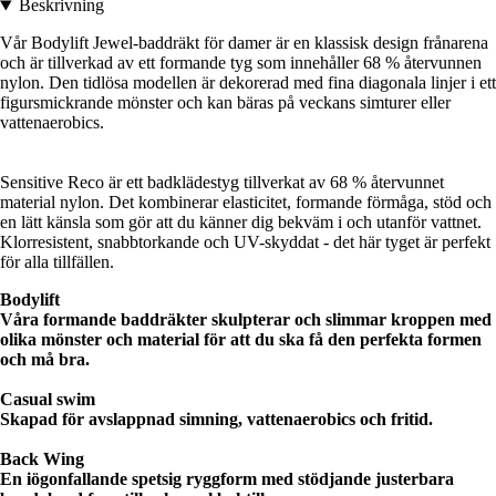
Beskrivning
Vår Bodylift Jewel-baddräkt för damer är en klassisk design frånarena
och är tillverkad av ett formande tyg som innehåller 68 % återvunnen
nylon. Den tidlösa modellen är dekorerad med fina diagonala linjer i ett
figursmickrande mönster och kan bäras på veckans simturer eller
vattenaerobics.
Sensitive Reco är ett badklädestyg tillverkat av 68 % återvunnet
material nylon. Det kombinerar elasticitet, formande förmåga, stöd och
en lätt känsla som gör att du känner dig bekväm i och utanför vattnet.
Klorresistent, snabbtorkande och UV-skyddat - det här tyget är perfekt
för alla tillfällen.
Bodylift
Våra formande baddräkter skulpterar och slimmar kroppen med
olika mönster och material för att du ska få den perfekta formen
och må bra.
Casual
swim
Skapad för avslappnad simning, vattenaerobics och fritid.
Back Wing
En iögonfallande spetsig ryggform med stödjande justerbara