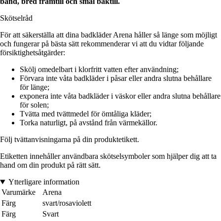
band, bred framtill och smal baktill.
Skötselråd
För att säkerställa att dina badkläder Arena håller så länge som möjligt
och fungerar på bästa sätt rekommenderar vi att du vidtar följande
försiktighetsåtgärder:
Skölj omedelbart i klorfritt vatten efter användning;
Förvara inte våta badkläder i påsar eller andra slutna behållare
för länge;
exponera inte våta badkläder i väskor eller andra slutna behållare
för solen;
Tvätta med tvättmedel för ömtåliga kläder;
Torka naturligt, på avstånd från värmekällor.
Följ tvättanvisningarna på din produktetikett.
Etiketten innehåller användbara skötselsymboler som hjälper dig att ta
hand om din produkt på rätt sätt.
Ytterligare information
Varumärke
Arena
Färg
svart/rosaviolett
Färg
Svart