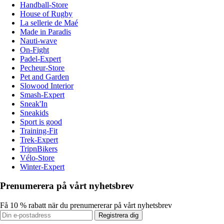
Handball-Store
House of Rugby
La sellerie de Maé
Made in Paradis
Nauti-wave
On-Fight
Padel-Expert
Pecheur-Store
Pet and Garden
Slowood Interior
Smash-Expert
Sneak'In
Sneakids
Sport is good
Training-Fit
Trek-Expert
TripnBikers
Vélo-Store
Winter-Expert
Prenumerera på vårt nyhetsbrev
Få 10 % rabatt när du prenumererar på vårt nyhetsbrev
Registrera dig