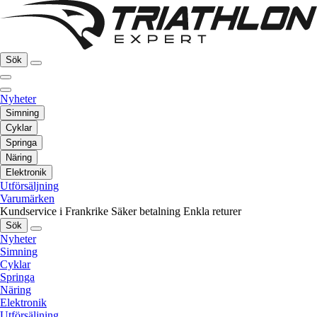
Sök
Nyheter
Simning
Cyklar
Springa
Näring
Elektronik
Utförsäljning
Varumärken
Kundservice i Frankrike
Säker betalning
Enkla returer
Sök
Nyheter
Simning
Cyklar
Springa
Näring
Elektronik
Utförsäljning